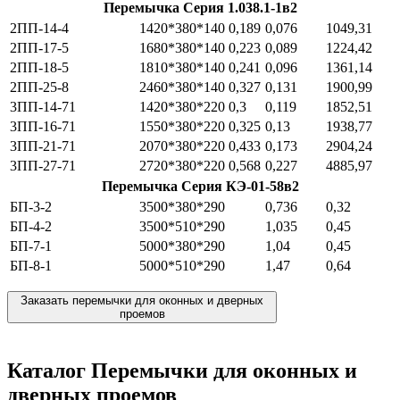
Перемычка Серия 1.038.1-1в2
2ПП-14-4
1420*380*140
0,189
0,076
1049,31
2ПП-17-5
1680*380*140
0,223
0,089
1224,42
2ПП-18-5
1810*380*140
0,241
0,096
1361,14
2ПП-25-8
2460*380*140
0,327
0,131
1900,99
3ПП-14-71
1420*380*220
0,3
0,119
1852,51
3ПП-16-71
1550*380*220
0,325
0,13
1938,77
3ПП-21-71
2070*380*220
0,433
0,173
2904,24
3ПП-27-71
2720*380*220
0,568
0,227
4885,97
Перемычка Серия КЭ-01-58в2
БП-3-2
3500*380*290
0,736
0,32
БП-4-2
3500*510*290
1,035
0,45
БП-7-1
5000*380*290
1,04
0,45
БП-8-1
5000*510*290
1,47
0,64
Заказать перемычки для оконных и дверных
проемов
Каталог Перемычки для оконных и
дверных проемов