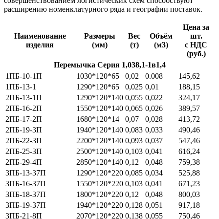
совершенствованием логистических схем способствуют
расширению номенклатурного ряда и географии поставок.
Цена за
Наименование
Размеры
Вес
Объём
шт.
изделия
(мм)
(т)
(м3)
с НДС
(руб.)
Перемычка Серия 1,038,1-1в1,4
1ПБ-10-1П
1030*120*65
0,02
0.008
145,62
1ПБ-13-1
1290*120*65
0,025
0,01
188,15
2ПБ-13-1П
1290*120*140
0,055
0,022
324,17
2ПБ-16-2П
1550*120*140
0,065
0,026
389,57
2ПБ-17-2П
1680*120*14
0,07
0,028
413,72
2ПБ-19-3П
1940*120*140
0,083
0,033
490,46
2ПБ-22-3П
2200*120*140
0,093
0,037
547,46
2ПБ-25-3П
2500*120*140
0,103
0,041
616,24
2ПБ-29-4П
2850*120*140
0,12
0,048
759,38
3ПБ-13-37П
1290*120*220
0,085
0,034
525,88
3ПБ-16-37П
1550*120*220
0,103
0,041
671,23
3ПБ-18-37П
1800*120*220
0,12
0,048
800,03
3ПБ-19-37П
1940*120*220
0,128
0,051
917,18
3ПБ-21-8П
2070*120*220
0,138
0,055
750,46