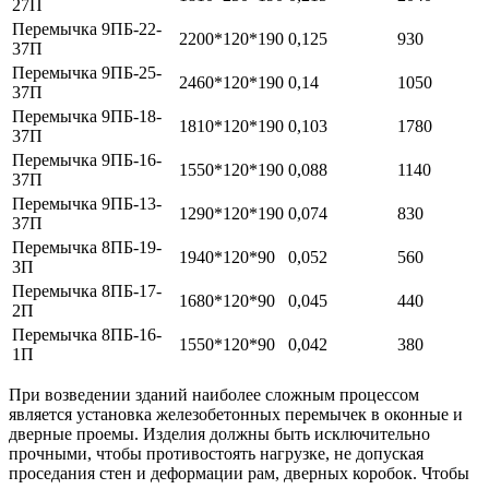
27П
Перемычка 9ПБ-22-
2200*120*190
0,125
930
37П
Перемычка 9ПБ-25-
2460*120*190
0,14
1050
37П
Перемычка 9ПБ-18-
1810*120*190
0,103
1780
37П
Перемычка 9ПБ-16-
1550*120*190
0,088
1140
37П
Перемычка 9ПБ-13-
1290*120*190
0,074
830
37П
Перемычка 8ПБ-19-
1940*120*90
0,052
560
3П
Перемычка 8ПБ-17-
1680*120*90
0,045
440
2П
Перемычка 8ПБ-16-
1550*120*90
0,042
380
1П
При возведении зданий наиболее сложным процессом
является установка железобетонных перемычек в оконные и
дверные проемы. Изделия должны быть исключительно
прочными, чтобы противостоять нагрузке, не допуская
проседания стен и деформации рам, дверных коробок. Чтобы