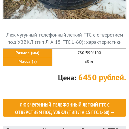
Люк чугунный телефонный легкий ГТС с отверстием
под УЗВКЛ (тип Л А 15 ГТС.1-60): характеристики
Размер (мм)
780*590*100
Масса (т)
80 кг
6450 рублей.
Цена:
ЛЮК ЧУГУННЫЙ ТЕЛЕФОННЫЙ ЛЕГКИЙ ГТС С
ОТВЕРСТИЕМ ПОД УЗВКЛ (ТИП Л А 15 ГТС.1-60) —
ЗАКАЗАТЬ